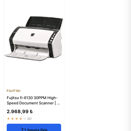
FUJITSU
Fujitsu fi-6130 30PPM High-
Speed Document Scanner | 1-
Year Warranty
2.968,99 ₺
★★★★★
(0)
Sepete Ekle