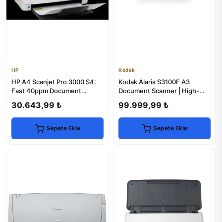
HP
Kodak
HP A4 Scanjet Pro 3000 S4:
Kodak Alaris S3100F A3
Fast 40ppm Document
Document Scanner | High-
Scanner
Speed, Duplex Scanning
30.643,99 ₺
99.999,99 ₺
Sepete Ekle
Sepete Ekle