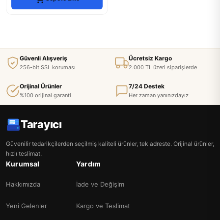
Güvenli Alışveriş
Ücretsiz Kargo
256-bit SSL koruması
2.000 TL üzeri siparişlerde
Orijinal Ürünler
7/24 Destek
%100 orijinal garanti
Her zaman yanınızdayız
Tarayıcı
Güvenilir tedarikçilerden seçilmiş kaliteli ürünler, tek adreste. Orijinal ürünler,
hızlı teslimat.
Kurumsal
Yardım
Hakkımızda
İade ve Değişim
Yeni Gelenler
Kargo ve Teslimat