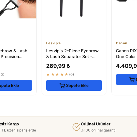
Lesvip's
Canon
yebrow & Lash
Lesvip's 2-Piece Eyebrow
Canon PIX
 Precision
& Lash Separator Set -
One Color 
ol
Precision Grooming Tool
269,99 ₺
4.409,9
(0)
★★★★★
(0)
epete Ekle
Sepete Ekle
tsiz Kargo
Orijinal Ürünler
 TL üzeri siparişlerde
%100 orijinal garanti