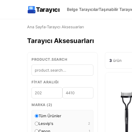
Tarayıcı
Belge Tarayıcılar
Taşınabilir Tarayıc
Ana Sayfa
›
Tarayıcı Aksesuarları
Tarayıcı Aksesuarları
PRODUCT.SEARCH
3
ürün
FIYAT ARALIĞI
MARKA (2)
Tüm Ürünler
Lesvip's
2
Canon
1