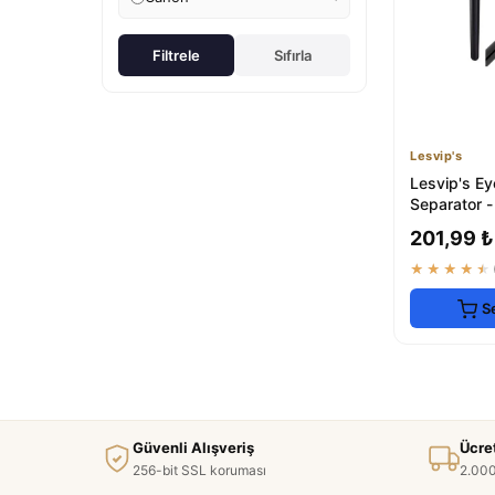
Filtrele
Sıfırla
Lesvip's
Lesvip's E
Separator -
Shaping To
201,99 ₺
★★★★★
S
Güvenli Alışveriş
Ücre
256-bit SSL koruması
2.000