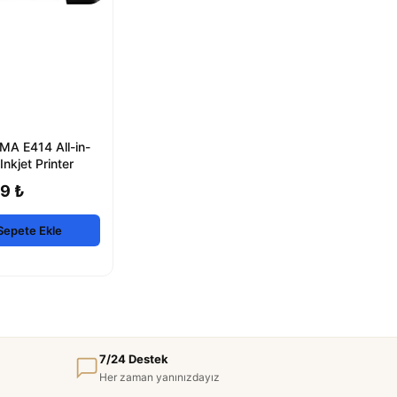
MA E414 All-in-
Inkjet Printer
9 ₺
Sepete Ekle
7/24 Destek
Her zaman yanınızdayız