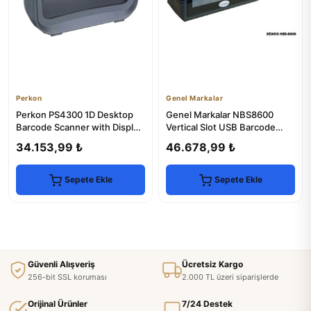
Perkon
Genel Markalar
Perkon PS4300 1D Desktop
Genel Markalar NBS8600
Barcode Scanner with Display
Vertical Slot USB Barcode
Platform USB
Scanner for Desktop
34.153,99 ₺
46.678,99 ₺
Sepete Ekle
Sepete Ekle
Güvenli Alışveriş
Ücretsiz Kargo
256-bit SSL koruması
2.000 TL üzeri siparişlerde
Orijinal Ürünler
7/24 Destek