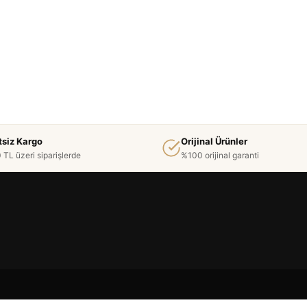
tsiz Kargo
Orijinal Ürünler
 TL üzeri siparişlerde
%100 orijinal garanti