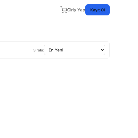
Giriş Yap
Kayıt Ol
Sırala: