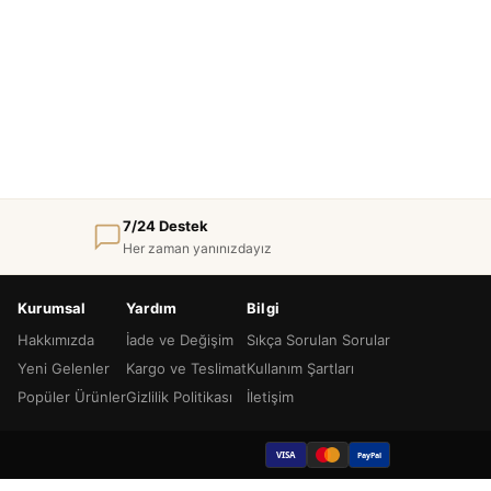
7/24 Destek
Her zaman yanınızdayız
Kurumsal
Yardım
Bilgi
Hakkımızda
İade ve Değişim
Sıkça Sorulan Sorular
Yeni Gelenler
Kargo ve Teslimat
Kullanım Şartları
Popüler Ürünler
Gizlilik Politikası
İletişim
VISA
PayPal