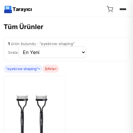
Tarayıcı
Tüm Ürünler
1
ürün bulundu · "eyebrow shaping"
Sırala:
"eyebrow shaping"
×
Sıfırla
×