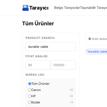
Tarayıcı
Belge Tarayıcılar
Taşınabilir Tarayıc
Tüm Ürünler
PRODUCT.SEARCH
0
ürün bulun
"durable cable
FIYAT ARALIĞI
MARKA (30)
Tüm Ürünler
Canon
50
HP
45
Kodak
14