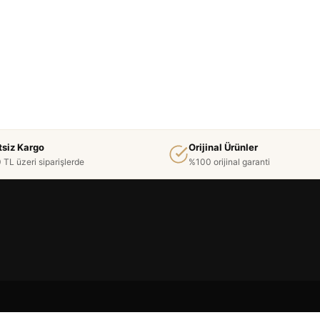
tsiz Kargo
Orijinal Ürünler
 TL üzeri siparişlerde
%100 orijinal garanti