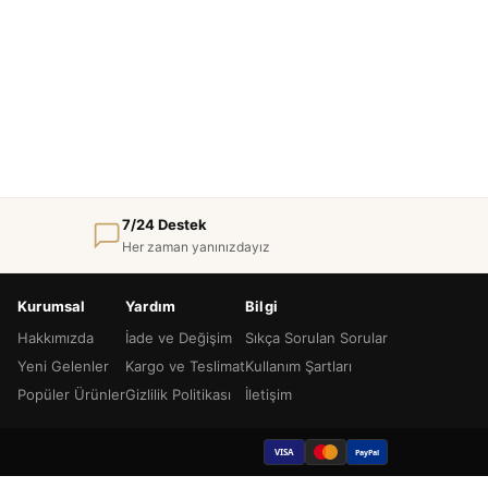
7/24 Destek
Her zaman yanınızdayız
Kurumsal
Yardım
Bilgi
Hakkımızda
İade ve Değişim
Sıkça Sorulan Sorular
Yeni Gelenler
Kargo ve Teslimat
Kullanım Şartları
Popüler Ürünler
Gizlilik Politikası
İletişim
VISA
PayPal