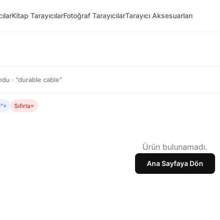
ılar
Kitap Tarayıcılar
Fotoğraf Tarayıcılar
Tarayıcı Aksesuarları
du · "durable cable"
"
×
Sıfırla
×
Ürün bulunamadı.
Ana Sayfaya Dön