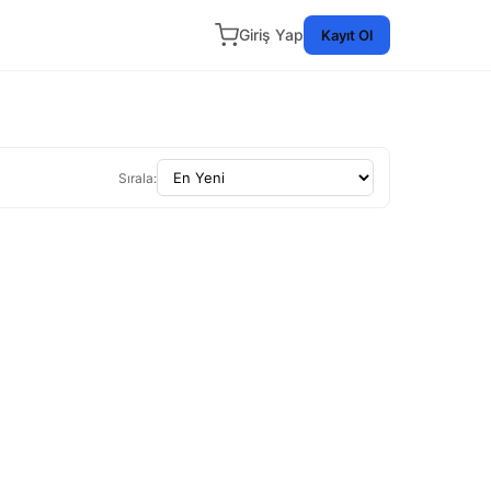
Giriş Yap
Kayıt Ol
Sırala: