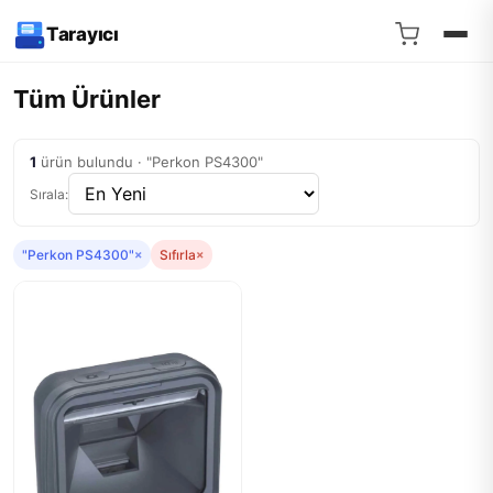
Tarayıcı
Tüm Ürünler
1
ürün bulundu · "Perkon PS4300"
Sırala:
"Perkon PS4300"
×
Sıfırla
×