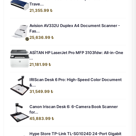
Trave...
21,355.99 ₺
Avision AV332U Duplex A4 Document Scanner -
Fas...
25,636.99 ₺
ASİTAN HP LaserJet Pro MFP 3103fdw: All-in-One
...
21,181.99 ₺
IRIScan Desk 6 Pro: High-Speed Color Document
&...
31,549.99 ₺
Canon Iriscan Desk 6: 6-Camera Book Scanner
for...
45,883.99 ₺
Hype Store TP-Link TL-SG1024D 24-Port Gigabit