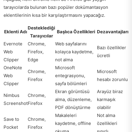
tarayıcılarda bulunan bazı popüler dokümantasyon
eklentilerinin kısa bir karşılaştırmasını yapacağız.
Desteklediği
Eklenti Adı
Başlıca Özellikleri
Dezavantajları
Tarayıcılar
Evernote
Chrome,
Web sayfalarını
Bazı özellikler
Web
Firefox,
kolayca kaydetme,
ücretli
Clipper
Edge
not alma
OneNote
Microsoft
Chrome,
Microsoft
Web
entegrasyonu,
Firefox
hesabı zorunlu
Clipper
sayfa bölümleri
Ekran görüntüsü
Arayüz biraz
Nimbus
Chrome,
alma, düzenleme,
karmaşık
Screenshot
Firefox
PDF dönüştürme
olabilir
Makaleleri
Not alma
Save to
Chrome,
kaydetme, offline
özellikleri
Pocket
Firefox
okuma
sınırlı