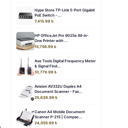
Hype Store TP-Link 5-Port Gigabit
PoE Switch - ...
7,415.99 ₺
HP OfficeJet Pro 9025e All-in-
One Printer with ...
15,756.99 ₺
Axe Tools Digital Frequency Meter
& Signal Find...
10,779.99 ₺
Avision AV332U Duplex A4
Document Scanner - Fas...
25,636.99 ₺
Canon A4 Mobile Document
Scanner P-215 | Compac...
24,055.99 ₺
e