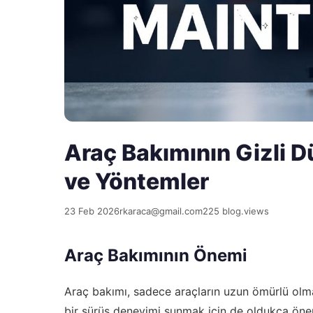
Araç Bakımının Gizli D
ve Yöntemler
23 Feb 2026
rkaraca@gmail.com
225 blog.views
Araç Bakımının Önemi
Araç bakımı, sadece araçların uzun ömürlü olma
bir sürüş deneyimi sunmak için de oldukça öneml