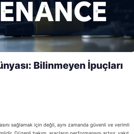
ünyası: Bilinmeyen İpuçları
sını sağlamak için değil, aynı zamanda güvenli ve verimli
idir. Düzenli bakım, araçların performansını artırır, yakıt