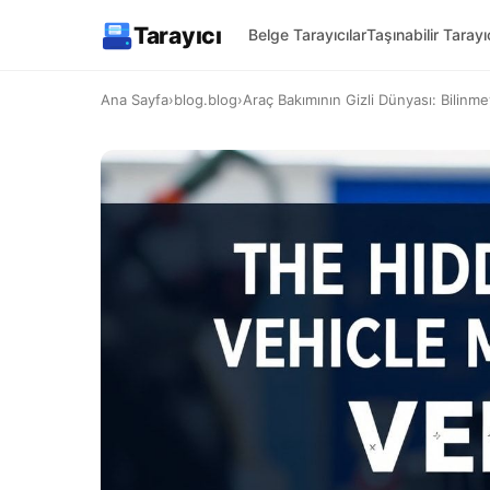
Tarayıcı
Belge Tarayıcılar
Taşınabilir Tarayıc
Ana Sayfa
›
blog.blog
›
Araç Bakımının Gizli Dünyası: Bilinme