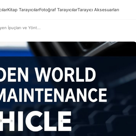
ılar
Kitap Tarayıcılar
Fotoğraf Tarayıcılar
Tarayıcı Aksesuarları
yen İpuçları ve Yönt...