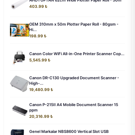
AHDTOPTAN 62cm Wide Plotter Paper Roll - 50m
403.99 ₺
OEM 310mm x 50m Plotter Paper Roll - 80gsm -
Hi...
198.99 ₺
Canon Color WiFi All-in-One Printer Scanner Cop...
5,545.99 ₺
Canon DR-C130 Upgraded Document Scanner -
High-...
19,480.99 ₺
Canon P-215II A4 Mobile Document Scanner 15
ppm
20,316.99 ₺
Genel Markalar NBS8600 Vertical Slot USB