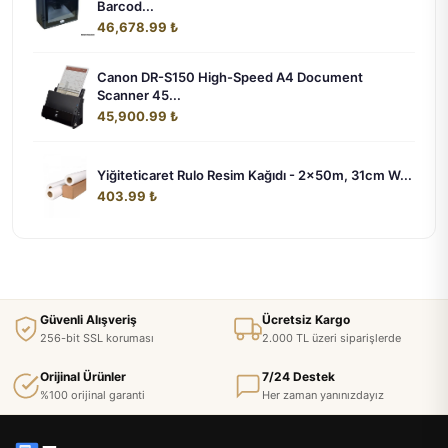
Barcod...
46,678.99 ₺
Canon DR-S150 High-Speed A4 Document
Scanner 45...
45,900.99 ₺
Yiğiteticaret Rulo Resim Kağıdı - 2x50m, 31cm W...
403.99 ₺
Güvenli Alışveriş
Ücretsiz Kargo
256-bit SSL koruması
2.000 TL üzeri siparişlerde
Orijinal Ürünler
7/24 Destek
%100 orijinal garanti
Her zaman yanınızdayız