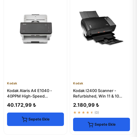
Kodak
Kodak
Kodak Alaris A4 E1040 -
Kodak I2400 Scanner -
40PPM High-Speed
Refurbished, Win 11 & 10
Document Scanner
Compatible
40.172,99 ₺
2.180,99 ₺
★★★★★
(0)
Sepete Ekle
Sepete Ekle