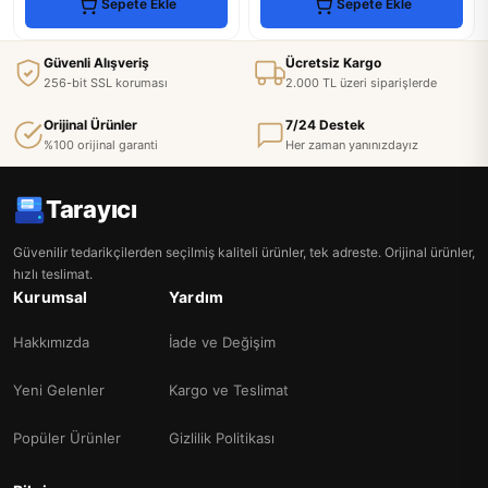
Sepete Ekle
Sepete Ekle
Güvenli Alışveriş
Ücretsiz Kargo
256-bit SSL koruması
2.000 TL üzeri siparişlerde
Orijinal Ürünler
7/24 Destek
%100 orijinal garanti
Her zaman yanınızdayız
Tarayıcı
Güvenilir tedarikçilerden seçilmiş kaliteli ürünler, tek adreste. Orijinal ürünler,
hızlı teslimat.
Kurumsal
Yardım
Hakkımızda
İade ve Değişim
Yeni Gelenler
Kargo ve Teslimat
Popüler Ürünler
Gizlilik Politikası