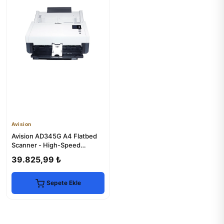
Avision
Avision AD345G A4 Flatbed
Scanner - High-Speed
Document Scanning
39.825,99 ₺
Sepete Ekle