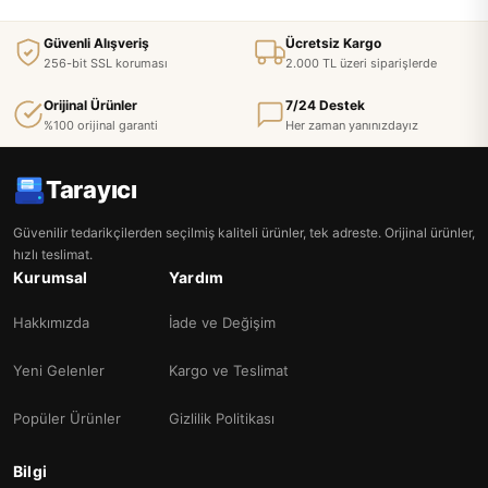
Güvenli Alışveriş
Ücretsiz Kargo
256-bit SSL koruması
2.000 TL üzeri siparişlerde
Orijinal Ürünler
7/24 Destek
%100 orijinal garanti
Her zaman yanınızdayız
Tarayıcı
Güvenilir tedarikçilerden seçilmiş kaliteli ürünler, tek adreste. Orijinal ürünler,
hızlı teslimat.
Kurumsal
Yardım
Hakkımızda
İade ve Değişim
Yeni Gelenler
Kargo ve Teslimat
Popüler Ürünler
Gizlilik Politikası
Bilgi