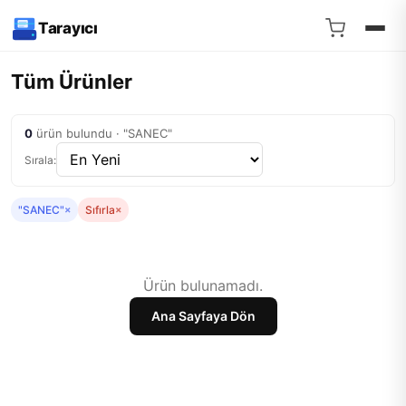
Tarayıcı
Tüm Ürünler
0
ürün bulundu · "SANEC"
Sırala:
"SANEC"
×
Sıfırla
×
Ürün bulunamadı.
Ana Sayfaya Dön