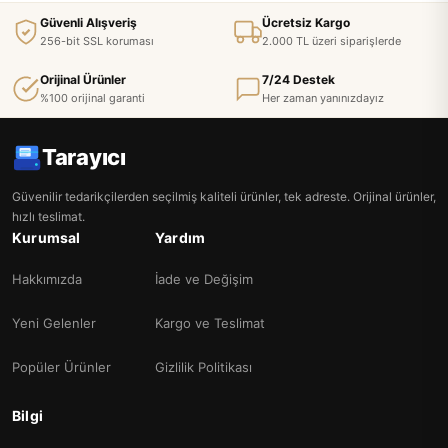
Güvenli Alışveriş
Ücretsiz Kargo
256-bit SSL koruması
2.000 TL üzeri siparişlerde
Orijinal Ürünler
7/24 Destek
%100 orijinal garanti
Her zaman yanınızdayız
Tarayıcı
Güvenilir tedarikçilerden seçilmiş kaliteli ürünler, tek adreste. Orijinal ürünler,
hızlı teslimat.
Kurumsal
Yardım
Hakkımızda
İade ve Değişim
Yeni Gelenler
Kargo ve Teslimat
Popüler Ürünler
Gizlilik Politikası
Bilgi