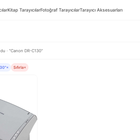
ılar
Kitap Tarayıcılar
Fotoğraf Tarayıcılar
Tarayıcı Aksesuarları
du · "Canon DR-C130"
30"
×
Sıfırla
×