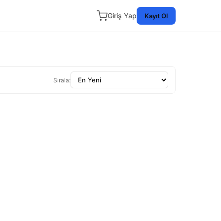
Giriş Yap
Kayıt Ol
Sırala: