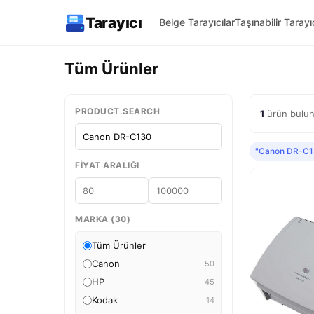
Tarayıcı
Belge Tarayıcılar
Taşınabilir Tarayıc
Tüm Ürünler
PRODUCT.SEARCH
1
ürün bulun
"Canon DR-C1
FIYAT ARALIĞI
MARKA (30)
Tüm Ürünler
Canon
50
HP
45
Kodak
14