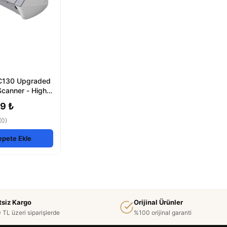
C130 Upgraded
canner - High-
iable
9 ₺
(0)
epete Ekle
tsiz Kargo
Orijinal Ürünler
 TL üzeri siparişlerde
%100 orijinal garanti