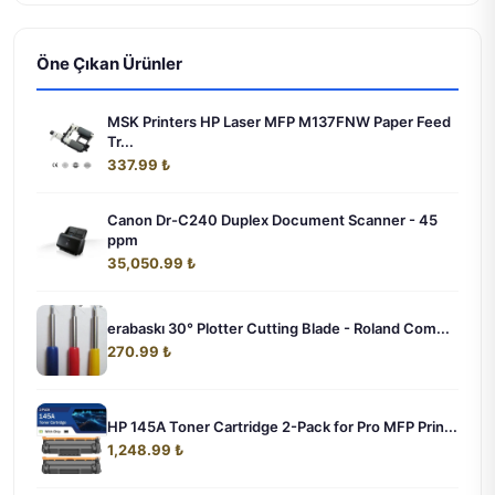
Öne Çıkan Ürünler
MSK Printers HP Laser MFP M137FNW Paper Feed
Tr...
337.99 ₺
Canon Dr-C240 Duplex Document Scanner - 45
ppm
35,050.99 ₺
erabaskı 30° Plotter Cutting Blade - Roland Com...
270.99 ₺
HP 145A Toner Cartridge 2-Pack for Pro MFP Prin...
1,248.99 ₺