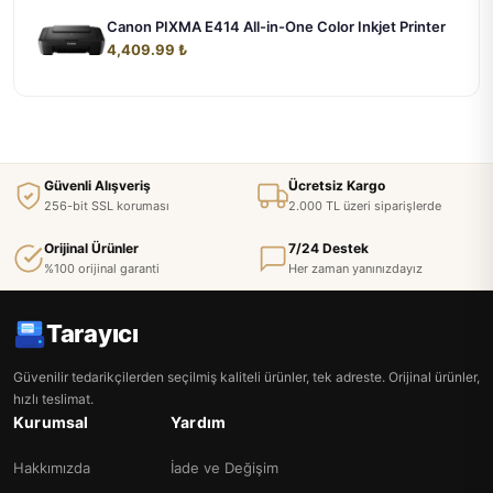
Canon PIXMA E414 All-in-One Color Inkjet Printer
4,409.99 ₺
Güvenli Alışveriş
Ücretsiz Kargo
256-bit SSL koruması
2.000 TL üzeri siparişlerde
Orijinal Ürünler
7/24 Destek
%100 orijinal garanti
Her zaman yanınızdayız
Tarayıcı
Güvenilir tedarikçilerden seçilmiş kaliteli ürünler, tek adreste. Orijinal ürünler,
hızlı teslimat.
Kurumsal
Yardım
Hakkımızda
İade ve Değişim