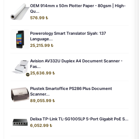
OEM 914mm x 50m Plotter Paper - 80gsm | High-
Qu...
576.99 ₺
Powerology Smart Translator Siyah: 137
Language...
25,215.99 ₺
Avision AV332U Duplex A4 Document Scanner -
Fas...
25,636.99 ₺
Plustek Smartoffice PS286 Plus Document
Scanner...
89,055.99 ₺
Delixa TP-Link TL-SG1005LP 5-Port Gigabit PoE S...
6,052.99 ₺